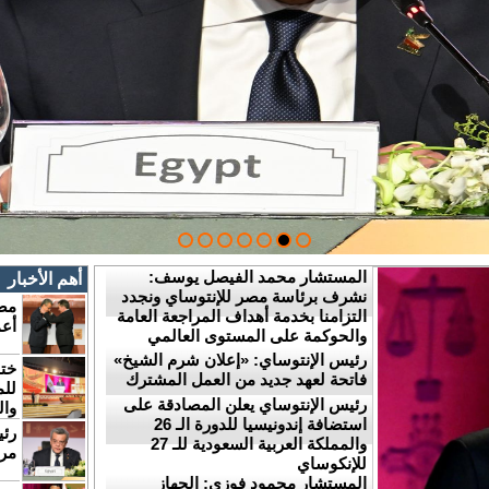
المستشار محمد الفيصل يوسف:
أهم الأخبار
نشرف برئاسة مصر للإنتوساي ونجدد
مصر
التزامنا بخدمة أهداف المراجعة العامة
أعما
والحوكمة على المستوى العالمي
رئيس الإنتوساي: «إعلان شرم الشيخ»
خت
فاتحة لعهد جديد من العمل المشترك
للم
رئيس الإنتوساي يعلن المصادقة على
وا
استضافة إندونيسيا للدورة الـ 26
رئي
والمملكة العربية السعودية للـ 27
مرح
للإنكوساي
المستشار محمود فوزي: الجهاز