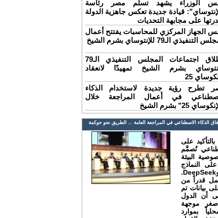
يس الوزراء يشهد تسلم مصر رئاسة
إنتوساي": قيادة جديدة تعكس جاهزية الدولة
رتها على مجابهة التحديات
س الجهاز المركزي للمحاسبات يفتتح أعمال
س التنفيذي الـ79 للإنتوساي بشرم الشيخ
انطلاق اجتماعات المجلس التنفيذي الـ79
إنتوساي بشرم الشيخ تمهيدًا لانعقاد
نكوساي 25
ر تطرح رؤية جديدة لاستخدام الذكاء
اصطناعي في أعمال المراجعة خلال
كوساي 25" بشرم الشيخ
ق الذكاء الاصطناعي في المراجعة العامة ... الطريق نحو حوكمة
التأكيد على
ناعي تُصمَّم
وصية البيئة
على النماذج
الأجنبية مثل ChatGPT وGemini وDeepSeek.
مل قدراً من
لى بيانات تم
ى أن الدول
أصغر موجهة
ياً بموارد