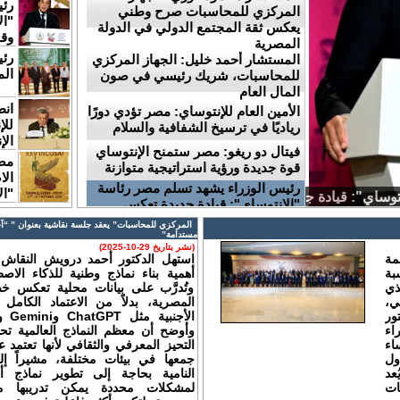
رئ
المركزي للمحاسبات صرح وطني
"ال
يعكس ثقة المجتمع الدولي في الدولة
وقد
المصرية
رئي
المستشار أحمد خليل: الجهاز المركزي
المجل
للمحاسبات، شريك رئيسي في صون
المال العام
الأمين العام للإنتوساي: مصر تؤدي دورًا
لل
رياديًا في ترسيخ الشفافية والسلام
الإ
فيتال دو ريغو: مصر ستمنح الإنتوساي
مص
قوة جديدة ورؤية استراتيجية متوازنة
ال
رئيس الوزراء يشهد تسلم مصر رئاسة
"الإن
"الإنتوساي": قيادة جديدة تعكس
جاهزية الدولة وقدرتها على مجابهة
المركزي للمحاسبات” يعقد جلسة نقاشية بعنوان ” “آفا
التحديات
مستدامة”
(نشر بتاريخ 29-10-2025)
مة
استهل الدكتور أحمد درويش النقاش ب
بة
أهمية بناء نماذج وطنية للذكاء الاصط
لذي
وتُدرَّب على بيانات محلية تعكس خص
ي،
المصرية، بدلاً من الاعتماد الكامل 
ور
اء
وأوضح أن معظم النماذج العالمية تح
اء
التحيز المعرفي والثقافي لأنها تعتمد ع
ول
جمعها في بيئات مختلفة، مشيراً إل
عد
النامية بحاجة إلى تطوير نماذج 
ات
لمشكلات محددة يمكن تدريبها محل