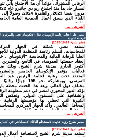
الرقابي المشترك، مؤكداً أن هذا الاجتماع يأتي تتوي
مروراً بفيينا 2023، والقاهرة 2024، وصولا
اللقاء الذي يسبق أعمال الجمعية العامة الخام
والعشرين.
المزيد ......
مصر على أعتاب رئاسة الإ
الرقابة الدولية
(نشر بتاريخ 26-10-2025)
تستعد مصر، مُمثلة في الجهاز المرك
للمحاسبات، لتسلم رئاسة المنظمة الدولية للأجه
العليا للرقابة المالية والمحاسبة “الإنتوساي”، خل
انعقاد جمعيتها العمومية، في التاسع والعشرين 
أكتوبر الجاري بمدينة شرم الشيخ، وذلك ض
فعاليات مؤتمر الإنكوساي الخامس والعشري
المنعقد تحت رعاية فخامة الرئيس عبد الفت
السيسي، وبمشاركة نحو 195 جهازًا رقاب
مختلف دول العالم. ويعد هذا الحدث محطة بار
تؤكد الدور المحوري لمصر في دعم منظومة الرقا
والشفافية على المستوى الدولي، وتعكس الث
الكبيرة التي تحظى بها مؤسستها الرقابية 
المحافل العالمي. وأكد الجهاز المركزي للمحاسب
أن هذا الحدث الدولي يمثل تتويجًا لجهود مضنية بذل
المزيد ......
الجهاز خلال السنوات الماضية، بدعم كامل 
القيادة السياسية،
مصر تطرح رؤية جديدة لاستخدام الذكاء الاصطناعي في أعمال المراجعة خل
(نشر بتاريخ 24-10-2025)
تستعد مدينة شرم الشيخ لاستضافة أعمال الدو