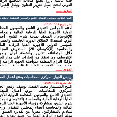
حدثًا عالميًا بارزًا يجمع قيادات المجتمع الرقا
الدولي لبحث سبل تعزيز التعاون وتبادل الخبرا
ودعم جهود الشفافية والنزاهة وصون المال العام.
المزيد ......
البيان الختامي للمجلس التنفيذي التاسع والسبعين للمنظمة الدولية للأج
(نشر بتاريخ 28-10-2025)
اختتم المجلس التنفيذي التاسع والسبعون للمنظ
الدولية للأجهزة العليا للرقابة المالية والمحاس
(الإنتوساي)، المنعقد بمدينة شرم الشيخ، أعما
اليوم، استعدادًا لانطلاق الدورة الخامسة والعشر
للمؤتمر الدولي للأجهزة العليا للرقابة المال
والمحاسبة (الإنكوساي 25). استعرض ا
خلال اجتماعاته تقارير وأنشطة لجان وأجه
الإنتوساي، وما تحقق من إنجازات على مدار العا
مؤكدًا التزام المنظمة بمواصلة الجهود الرامية إ
تعزيز دور الأجهزة العليا للرقابة في مواج
المزيد ......
التحديات الاقتصادية والاجتماعية والتكنولوج
المتسارعة.
الشيخ
(نشر بتاريخ 27-10-2025)
افتتح المستشار محمد الفيصل يوسف، رئيس الجه
المركزي للمحاسبات، اليوم، أعمال المج
التنفيذي التاسع والسبعين للمنظمة الدولية للأجه
العليا للرقابة المالية والمحاسبة (الإنتوساي)، بمد
شرم الشيخ، بمشاركة رؤساء الأجهزة العليا للرقا
المالية والمحاسبة أعضاء المجلس التنفيذي. ور
سيادته بالمشاركين، معرباً عن تقديره العميق ل
تبذله أجهزة الرقابة العليا من جهود لتعزيز الع