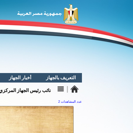
التعريف بالجهاز
أخبار الجهاز
لمحة تاريخية عن
النشــــاط التـدريبـــى
الجهـاز
الأخبــار المحليــــــة
الجهـــــاز فى
الدستـــــور
عدد المشاهدات 2
الأنــشطــة الدوليـــة
نبــــذة عــــن
الأنشطــة الأفريقيــة
الجـــهـــــاز
رئيـــــــــس
الأنشطــة العربيــــة
الجــــــهــــاز
قـســم الإجتماعيـات
رؤساء الجهـاز