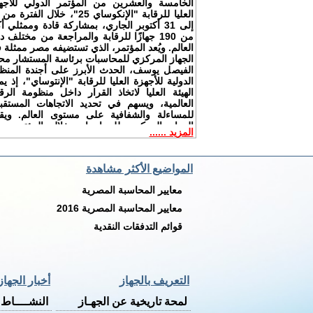
الخامسة والعشرين من المؤتمر الدولي للأجه
إلى 31 أكتوبر الجاري، بمشاركة قادة وممثلي أ
من 190 جهازًا للرقابة والمراجعة من مختلف 
العالم. ويُعد المؤتمر، الذي تستضيفه مصر ممثلة 
الجهاز المركزي للمحاسبات برئاسة المستشار مح
الفيصل يوسف، الحدث الأبرز على أجندة المنظ
الدولية للأجهزة العليا للرقابة "الإنتوساي"، إذ ي
الهيئة العليا لاتخاذ القرار داخل منظومة الرقا
العالمية، ويسهم في تحديد الاتجاهات المستقبل
للمساءلة والشفافية على مستوى العالم. ويق
الجهاز المركزي للمحاسبات خلال المؤتمر رؤ
المزيد ......
مصرية جديدة حول توظيف الذكاء الاصطناعي 
أعمال المراجعة العامة،
المواضيع الأكثر مشاهدة
معايير المحاسبة المصرية
معايير المحاسبة المصرية 2016
قوائم التدفقات النقدية
التعريف بالجهاز
أخبار الجهاز
لمحة تاريخية عن الجهـاز
النشــــاط ا