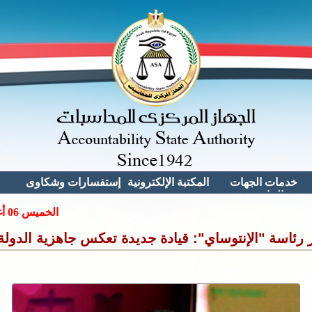
خدمات الجهات
المكتبة الإلكترونية
إستفسارات وشكاوى
الخارجية
مكتبة الجهاز
الاستفسـارات
القيد بسجل مراقبى
مكتبة القوانين
الحسابات بالجهاز
الشكــــــــاوى
والقرارات
ئاسة "الإنتوساي": قيادة جديدة تعكس جاهزية الدولة 
القيــد بسجـــــل
المقترحـــــات
المورديـــن بالجهـــاز
المناقصــــــات
الخاصــــــة بالجهــــاز
التعاقـــد مع الخدمـات
الطبيـــة