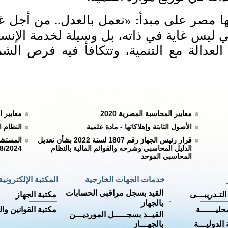
ها مصر على مبدأ: «نعمل بالعدل.. من أجل غد
بي ليس غاية في ذاته، بل وسيلة لخدمة الإنس
 العدالة مع التنمية، وتتكافأ فيه فرص ال
معايير المحاسبة المصرية 2020
معايير ا
الأصول الثابتة وإهلاكاتها - مادة علمية
النظام 
قرار رئيس الجهاز رقم 1807 لسنة 2022 بشأن تعديل
الدليل المحاسبي وشرحه والقوائم المالية بالنظام
/8/2024
المحاسبي الموحد
خدمات الجهات الخارجية
المكتبة الإلكترونية
القيد بسجل مراقبى الحسابات
لتـدريبـــى
مكتبة الجهاز
بالجهاز
حليــــــة
مكتبة القوانين وا
القيــد بسجـــــل المورديـــن
الدوليـــة
بالجهـــاز