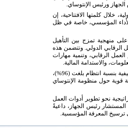
الجهاز ورئيس الإنتوساي.
، خلال كلمتها الافتتاحية، إن
 الأداء المؤسسي، خاصة في ظل
على منهجية تمزج بين التأهيل
ل الرقابي الدولي. وتتضمن هذه
العمل الرقابي، وتنمية مهارات
مات، والاستدامة المالية.
جدير بالذكر أن المرحلة الأولى قد شهدت مشاركة متدربين من مختلف الدرجات الوظيفية بنسبة انتظام بلغت (96%)،
اء قاعدة معرفية قوية حول منظومة الإنتوساي
اتيجية نحو تطوير أدوات العمل
المستشار رئيس الجهاز، داعيةً
ي ترسيخ المعرفة المؤسسية.