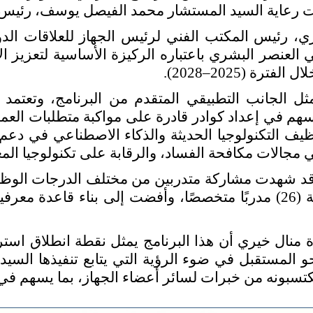
حت رعاية السيد المستشار محمد الفيصل يوسف، رئيس 
، رئيس المكتب الفني لرئيس الجهاز للعلاقات الدولية
 العنصر البشري باعتباره الركيزة الأساسية لتعزيز
ة (2025–2028).
ثل الجانب التطبيقي المتقدم من البرنامج، وتعتمد 
يسهم في إعداد كوادر قادرة على مواكبة متطلبات العم
ظيف التكنولوجيا الحديثة والذكاء الاصطناعي في دعم 
جالات مكافحة الفساد، والرقابة على تكنولوجيا المعلو
عبر (32) جلسة تدريبية بمشاركة (26) مدربًا متخصصًا، وأفضت إلى بن
ة منال خيري أن هذا البرنامج يمثل نقطة انطلاق استر
 المستقبل في ضوء الرؤية التي يتابع تنفيذها السيد 
كتسبونه من خبرات لسائر أعضاء الجهاز، بما يسهم ف