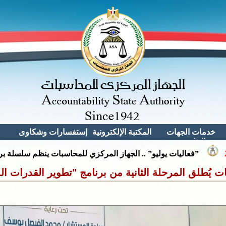
خدمات الجهات
المكتبة الإلكترونية
إستفسارات وشكاوى
الخارجية
مكتبة الجهاز
الاستفسـارات
القيد بسجل مراقبى
مكتبة القوانين
الحسابات بالجهاز
الشكــــــــاوى
والقرارات
 يُطلق المرحلة الثانية من برنامج "تطوير القدرات المه
القيــد بسجـــــل
المقترحـــــات
المورديـــن بالجهـــاز
المناقصــــــات
الخاصــــــة بالجهــــاز
التعاقـــد مع الخدمـات
الطبيـــة